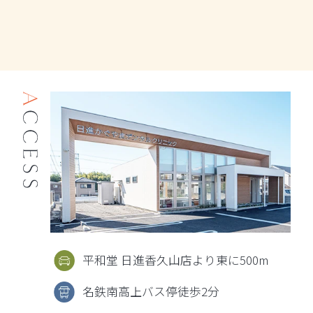
平和堂 日進香久山店より東に500m
名鉄南高上バス停徒歩2分