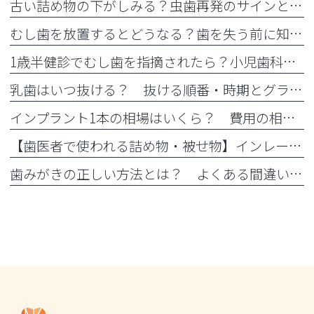
古い詰め物の下がしみる？虫歯再発のサインと痛くない精密治療
むし歯を放置するとどうなる？歯を失う前に知っておきたいリスク
1歳半健診でむし歯を指摘されたら？小児歯科の受診目安と治療内容
乳歯はいつ抜ける？ 抜ける順番・時期とグラグラした時の対処法
インプラント1本の相場はいくら？ 費用の相場や料金の内訳を紹介
【歯医者で使われる詰め物・被せ物】インレー・アンレー・クラウンとは？
歯みがきの正しい方法とは？ よくある間違いと正しい仕方を解説