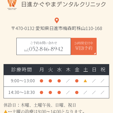
〒470-0132 愛知県日進市梅森町株山110-168
ご予約お問い合わせ
24時間受付中
052-846-8942
WEB予約
tel.
診療時間
月
火
水
木
金
土
日
祝
9:00～13:00
●
●
●
／
●
▲
／
／
14:30～18:30
●
●
●
／
●
／
／
／
休診日：木曜、土曜午後、日曜、祝日
▲
…土曜の診療は9:00～14:00となります。