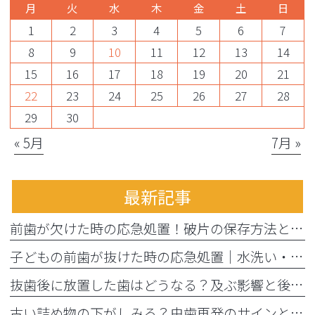
月
火
水
木
金
土
日
1
2
3
4
5
6
7
8
9
10
11
12
13
14
15
16
17
18
19
20
21
22
23
24
25
26
27
28
29
30
« 5月
7月 »
最新記事
前歯が欠けた時の応急処置！破片の保存方法と受診までの注意点
子どもの前歯が抜けた時の応急処置｜水洗い・牛乳保存と受診目安
抜歯後に放置した歯はどうなる？及ぶ影響と後から始める治療法
古い詰め物の下がしみる？虫歯再発のサインと痛くない精密治療