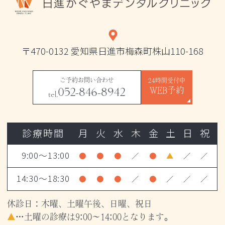
〒470-0132 愛知県日進市梅森町株山110-168
ご予約お問い合わせ
24時間受付中
052-846-8942
WEB予約
tel.
診療時間
月
火
水
木
金
土
日
祝
9:00～13:00
●
●
●
／
●
▲
／
／
14:30～18:30
●
●
●
／
●
／
／
／
休診日：木曜、土曜午後、日曜、祝日
▲
…土曜の診療は9:00～14:00となります。