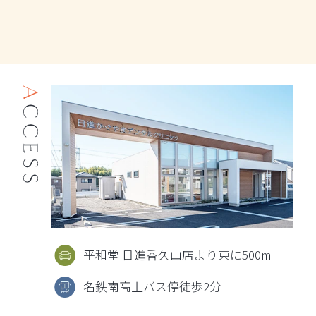
平和堂 日進香久山店より東に500m
名鉄南高上バス停徒歩2分