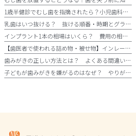
1歳半健診でむし歯を指摘されたら？小児歯科の受診目安と治療内容
乳歯はいつ抜ける？ 抜ける順番・時期とグラグラした時の対処法
インプラント1本の相場はいくら？ 費用の相場や料金の内訳を紹介
【歯医者で使われる詰め物・被せ物】インレー・アンレー・クラウンとは？
歯みがきの正しい方法とは？ よくある間違いと正しい仕方を解説
子どもが歯みがきを嫌がるのはなぜ？ やりがちなNG行動とフッ素活用法