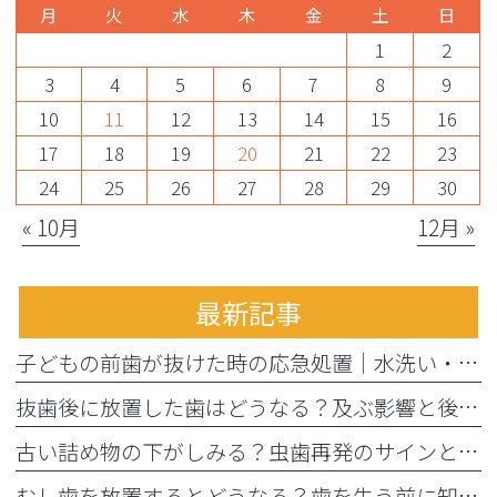
月
火
水
木
金
土
日
1
2
3
4
5
6
7
8
9
10
11
12
13
14
15
16
17
18
19
20
21
22
23
24
25
26
27
28
29
30
« 10月
12月 »
最新記事
子どもの前歯が抜けた時の応急処置｜水洗い・牛乳保存と受診目安
抜歯後に放置した歯はどうなる？及ぶ影響と後から始める治療法
古い詰め物の下がしみる？虫歯再発のサインと痛くない精密治療
むし歯を放置するとどうなる？歯を失う前に知っておきたいリスク