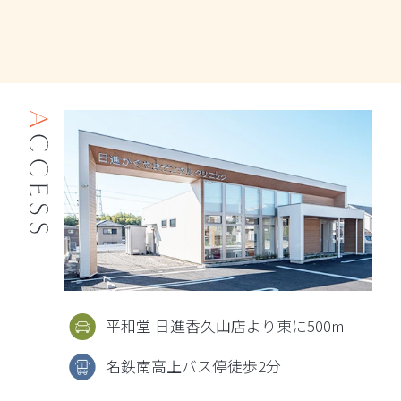
平和堂 日進香久山店より東に500m
名鉄南高上バス停徒歩2分