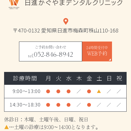
〒470-0132 愛知県日進市梅森町株山110-168
ご予約お問い合わせ
24時間受付中
052-846-8942
WEB予約
tel.
診療時間
月
火
水
木
金
土
日
祝
9:00～13:00
●
●
●
／
●
▲
／
／
14:30～18:30
●
●
●
／
●
／
／
／
休診日：木曜、土曜午後、日曜、祝日
▲
…土曜の診療は9:00～14:00となります。